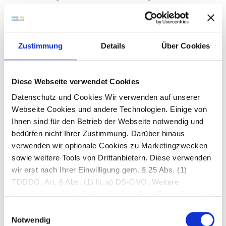
Verletzungen. Je nach Fragestellung der
verschiedenen medizinischen Fachbereiche wie
Orthopädie, Unfallchirurgie, Handchirurgie oder
der Onkologie fokussiert sich die Untersuchung
Zustimmung
Details
Über Cookies
auf das betroffene Gelenk.
Diese Webseite verwendet Cookies
WAS KANN DARGESTELLT WERDEN ?
Datenschutz und Cookies Wir verwenden auf unserer
Webseite Cookies und andere Technologien. Einige von
MÖGLICHE SYMPTOME / INDIKATIONEN:
Ihnen sind für den Betrieb der Webseite notwendig und
bedürfen nicht Ihrer Zustimmung. Darüber hinaus
MÖGLICHE DIAGNOSEN:
verwenden wir optionale Cookies zu Marketingzwecken
sowie weitere Tools von Drittanbietern. Diese verwenden
WIE LÄUFT DIE UNTERSUCHUNG AB ?
wir erst nach Ihrer Einwilligung gem. § 25 Abs. (1)
TDDDG, Art. 6 Abs. (1) lit. a) DS-GVO. Weitere
Informationen über die Verwendung Ihrer Daten finden
Sie in unseren
Datenschutzerklärung
. Durch
Einwilligungsauswahl
Betätigung des Buttons „Optionale Cookies zulassen“
Notwendig